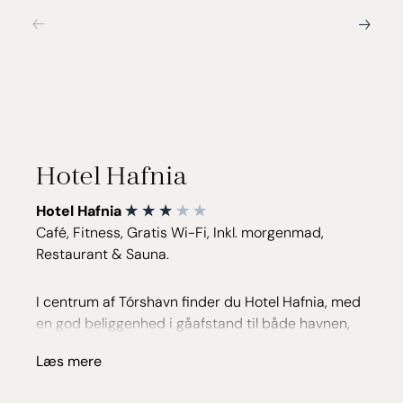
Hotel Hafnia
Hotel Hafnia
Café, Fitness, Gratis Wi-Fi, Inkl. morgenmad,
Restaurant & Sauna.
I centrum af Tórshavn finder du Hotel Hafnia, med
en god beliggenhed i gåafstand til både havnen,
restauranter og den gamle bydel Tinganes. Der er
Læs mere
79 værelser og 4 hytter, som er bygget ved siden
af hotellet, og alle værelserne har gratis Wi-Fi, TV,