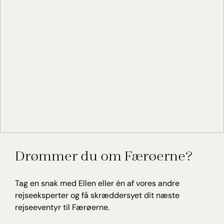
Ellen Fjellanger Schmidt
Drømmer du om Færøerne?
Rejseekspert, Færøerne
Tag en snak med Ellen eller én af vores andre
rejseeksperter og få skræddersyet dit næste
rejseeventyr til Færøerne.