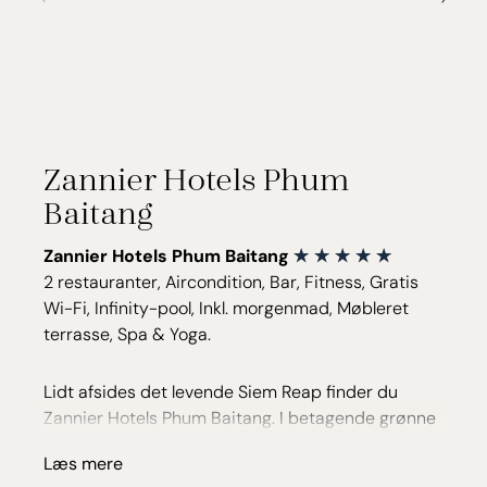
Zannier Hotels Phum
Baitang
Zannier Hotels Phum Baitang
2 restauranter, Aircondition, Bar, Fitness, Gratis
Wi-Fi, Infinity-pool, Inkl. morgenmad, Møbleret
terrasse, Spa & Yoga.
Lidt afsides det levende Siem Reap finder du
Zannier Hotels Phum Baitang. I betagende grønne
omgivelser bor du i private trævillaer, som er
Læs mere
opført på pæle inspireret af de traditionelle