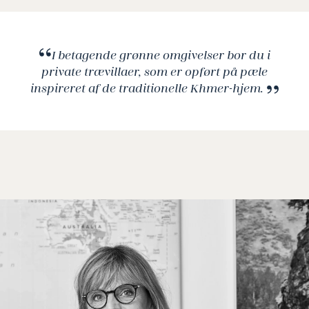
The Sunset Lounge er inspireret af Cambodjas
kolonihistorie og rummer en helt særlig atmosfære
med sine flettede stole og orientalske tæpper. Her
I betagende grønne omgivelser bor du i
nyder du den formidable udsigt til solnedgangen,
private trævillaer, som er opført på pæle
drinks, cocktails og måske en god cigar!
inspireret af de traditionelle Khmer-hjem.
På Zannier Hotels Phum Baitang finder du en
verden af velvære og afslapning i deres Spa
Temple. Spa Temple er opført som et ældgammelt
jungletempel og tilbyder holistiske behandlinger
inspireret af Khmernes teknikker samt sauna,
dampbad, yogapavillion, fitnesscenter og en 50
meter lang udendørs infinity pool.
Lufthavn: 8 km
Centrum: 4 km