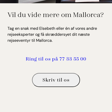
Elsebeth Thomsen
Vil du vide mere om Mallorca?
Rejseekspert, Spanien
Tag en snak med Elsebeth eller én af vores andre
rejseeksperter og få skræddersyet dit næste
rejseeventyr til Mallorca.
Ring til os på 77 33 55 00
Skriv til os