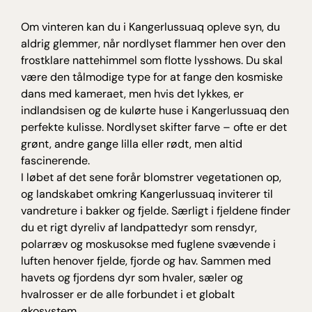
Om vinteren kan du i Kangerlussuaq opleve syn, du
aldrig glemmer, når nordlyset flammer hen over den
frostklare nattehimmel som flotte lysshows. Du skal
være den tålmodige type for at fange den kosmiske
dans med kameraet, men hvis det lykkes, er
indlandsisen og de kulørte huse i Kangerlussuaq den
perfekte kulisse. Nordlyset skifter farve – ofte er det
grønt, andre gange lilla eller rødt, men altid
fascinerende.
I løbet af det sene forår blomstrer vegetationen op,
og landskabet omkring Kangerlussuaq inviterer til
vandreture i bakker og fjelde. Særligt i fjeldene finder
du et rigt dyreliv af landpattedyr som rensdyr,
polarræv og moskusokse med fuglene svævende i
luften henover fjelde, fjorde og hav. Sammen med
havets og fjordens dyr som hvaler, sæler og
hvalrosser er de alle forbundet i et globalt
økosystem.