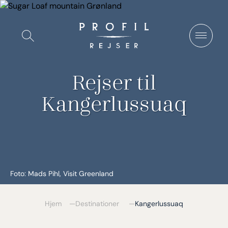
Spring
til
Vis/Skjul
indhold
søgning
Rejser til
Kangerlussuaq
Foto: Mads Pihl, Visit Greenland
Hjem
Destinationer
Kangerlussuaq