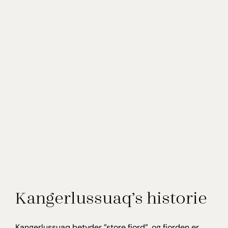
Kangerlussuaq’s historie
Kangerlussuaq betyder ”store fjord”, og fjorden er