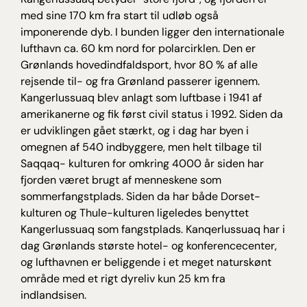
med sine 170 km fra start til udløb også
imponerende dyb. I bunden ligger den internationale
lufthavn ca. 60 km nord for polarcirklen. Den er
Grønlands hovedindfaldsport, hvor 80 % af alle
rejsende til- og fra Grønland passerer igennem.
Kangerlussuaq blev anlagt som luftbase i 1941 af
amerikanerne og fik først civil status i 1992. Siden da
er udviklingen gået stærkt, og i dag har byen i
omegnen af 540 indbyggere, men helt tilbage til
Saqqaq- kulturen for omkring 4000 år siden har
fjorden været brugt af menneskene som
sommerfangstplads. Siden da har både Dorset-
kulturen og Thule-kulturen ligeledes benyttet
Kangerlussuaq som fangstplads. Kanqerlussuaq har i
dag Grønlands største hotel- og konferencecenter,
og lufthavnen er beliggende i et meget naturskønt
område med et rigt dyreliv kun 25 km fra
indlandsisen.