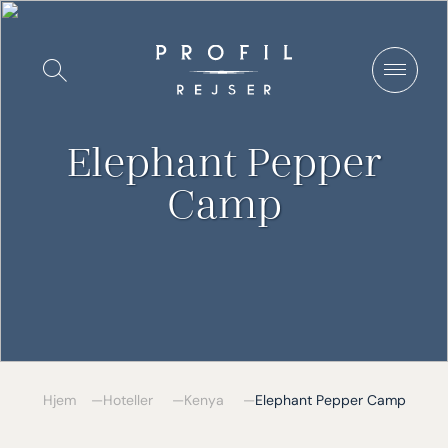
Spring
til
Vis/Skjul
indhold
søgning
Elephant Pepper
Camp
Hjem
Hoteller
Kenya
Elephant Pepper Camp