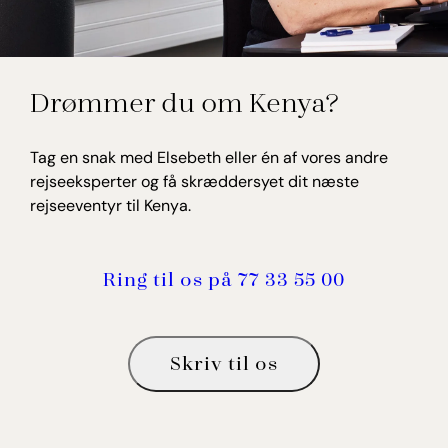
Elsebeth Thomsen
Drømmer du om Kenya?
Rejseekspert, Kenya
Tag en snak med Elsebeth eller én af vores andre
rejseeksperter og få skræddersyet dit næste
rejseeventyr til Kenya.
Ring til os på 77 33 55 00
Skriv til os