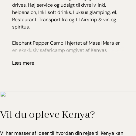
drives, Høj service og udsigt til dyreliv, Inkl.
helpension, Inkl. soft drinks, Luksus glamping, øl,
Restaurant, Transport fra og til Airstrip & vin og
spiritus.
Elephant Pepper Camp i hjertet af Masai Mara er
en eksklusiv safaricamp omgivet af Kenyas
storslåede natur. Campen er opkaldt efter
Læs mere
områdets mange elefantpebertræer / Warburgia
ugandensis), hvis stærke men sunde blade og
frugter er lige noget for elefanterne.
Ønsker du at opleve ”The Great Migration”(juli-
november), hvor 1,3 millioner zebraer og gnuer
søger nordpå mod nye græsgange, er du kommet
Vil du opleve Kenya?
til det helt rigtige sted. Da området er fredet, får
kun få køretøjer lov at passere igennem, så du kan
nyde scenerierne nærmest alene.
Vi har masser af ideer til hvordan din rejse til Kenya kan